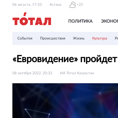
06 августа, 17:10
Астана
+25
ПОЛИТИКА
ЭКОНО
События
Происшествия
Жизнь
Культура
Р
«Евровидение» пройдет
08 октября 2022, 20:33
ИА Тотал Казахстан