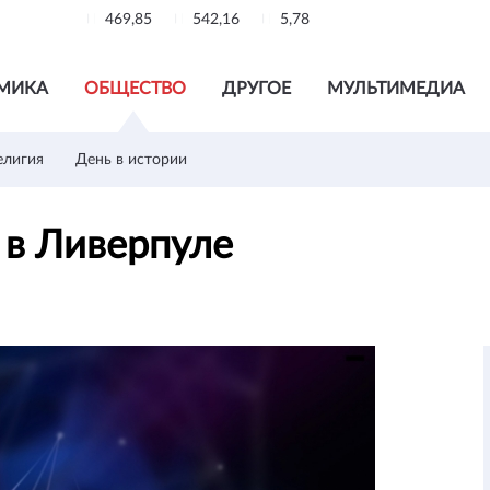
469,85
542,16
5,78
МИКА
ОБЩЕСТВО
ДРУГОЕ
МУЛЬТИМЕДИА
елигия
День в истории
 в Ливерпуле