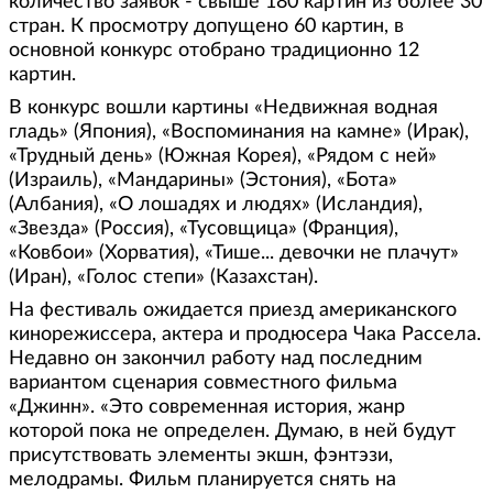
количество заявок - свыше 180 картин из более 30
стран. К просмотру допущено 60 картин, в
основной конкурс отобрано традиционно 12
картин.
В конкурс вошли картины «Недвижная водная
гладь» (Япония), «Воспоминания на камне» (Ирак),
«Трудный день» (Южная Корея), «Рядом с ней»
(Израиль), «Мандарины» (Эстония), «Бота»
(Албания), «О лошадях и людях» (Исландия),
«Звезда» (Россия), «Тусовщица» (Франция),
«Ковбои» (Хорватия), «Тише... девочки не плачут»
(Иран), «Голос степи» (Казахстан).
На фестиваль ожидается приезд американского
кинорежиссера, актера и продюсера Чака Рассела.
Недавно он закончил работу над последним
вариантом сценария совместного фильма
«Джинн». «Это современная история, жанр
которой пока не определен. Думаю, в ней будут
присутствовать элементы экшн, фэнтэзи,
мелодрамы. Фильм планируется снять на