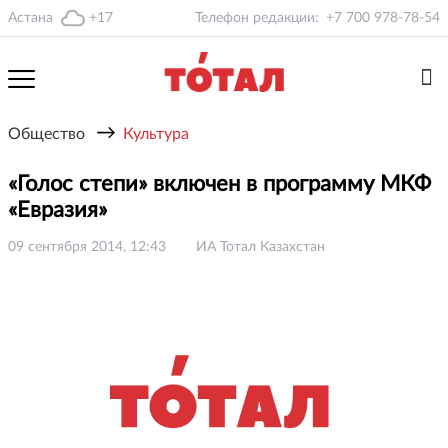
Астана
+17
Телефон редакции:
+7 700 978-78-54
→
Общество
Культура
«Голос степи» включен в программу МКФ
«Евразия»
09 сентября 2014, 12:43
ИА Тотал Казахстан