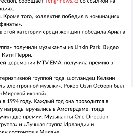
irection, сообщает
Tengrinews.kz
со ссылкой на
ациях.
й. Кроме того, коллектив победил в номинациях
фанаты».
в этой категории среди женщин победила Ариана
па» получили музыканты из Linkin Park. Видео
 Кэти Перри.
щей церемонии MTV EMA, получила премию в
ьтернативной группой года, шотландец Келвин
ль электронной музыки». Рокер Оззи Осборн был
 «Мировой иконой».
в 1994 году. Каждый год она проводится в
у награды вручались в Амстердаме, тогда
учил две премии. Музыканты One Direction
группа» и «Лучшая группа Ирландии и
ду состоится в Милане.