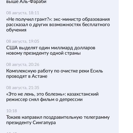
выше Аль-Фараби
08 августа, 18:11
«Не получил грант?»: экс-министр образования
рассказал о других возможностях бесплатного
обучения
08 августа, 19:05
США выделят один миллиард долларов
новому президенту одной страны
08 августа, 20:26
Комплексную работу по очистке реки Есиль
проводят в Астане
08 августа, 21:35
«Это не лень, это болезнь»: казахстанский
режиссер снял фильм о депрессии
10:18
Токаев направил поздравительную телеграмму
президенту Сингапура