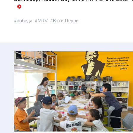
победа
MTV
Кэти Перри