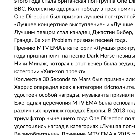
этого года стала британская поп-группа One D
BBC. Коллектив одержал победу в трех номин
One Direction был признан лучшей поп-группо
«Лучшее концертное выступление» и «Лучшие 
Лучшим певцом стал канадец Джастин Бибер, 
Гранде. Ее хит Problem признан песней года.
Премию MTV EMA в категории «Лучшая рок-груп
года признан клип на песню Dark Horse певицы
Ники Минаж, которая в этот вечер была веду
категории «Хип-хоп проект».
Коллектив 30 Seconds to Mars был признан ал
Харрис опередил всех в категории «Исполните
удостоен особой награды, музыканта признали
Ежегодная церемония MTV EMA была основана 
различных крупных городах Европы. В 2013 год
триумфатор нынешнего года One Direction пол
удостоились наград в категориях «Лучшая поп-
Великобритании». Вручение MTV EMA в 2015 го