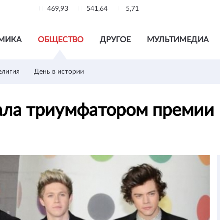
469,93
541,64
5,71
МИКА
ОБЩЕСТВО
ДРУГОЕ
МУЛЬТИМЕДИА
елигия
День в истории
стала триумфатором премии