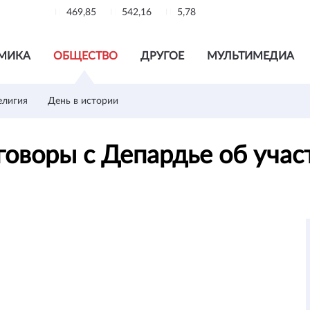
469,85
542,16
5,78
МИКА
ОБЩЕСТВО
ДРУГОЕ
МУЛЬТИМЕДИА
елигия
День в истории
говоры с Депардье об уча