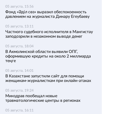
05 августа, 15:56
Фонд «Әділ сөз» выразил обеспокоенность
давлением на журналиста Динару Егеубаеву
05 августа, 13:11
Частного судебного исполнителя в Мангистау
заподозрили в незаконном выводе денег
05 августа, 18:04
В Акмолинской области выявили ОПГ,
оформившую кредиты на около 2 миллиарда
теңге
05 августа, 14:01
В Казахстане запустили сайт для помощи
женщинам-журналисткам при онлайн-атаках
05 августа, 19:24
Минздрав пообещал новые
травматологические центры в регионах
05 августа, 16:11