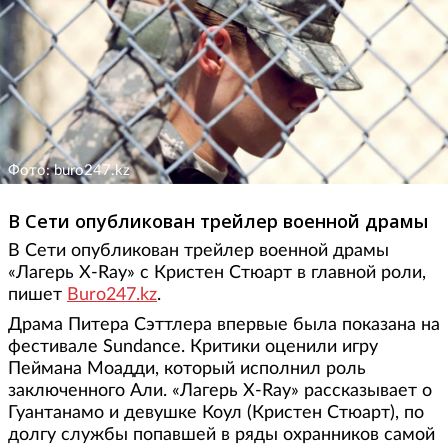
Фото: buro247.kz
В Сети опубликован трейлер военной драмы
В Сети опубликован трейлер военной драмы
«Лагерь X-Ray» с Кристен Стюарт в главной роли,
пишет
Buro247.kz
.
Драма Питера Сэттлера впервые была показана на
фестивале Sundance. Критики оценили игру
Пеймана Моадди, который исполнил роль
заключенного Али. «Лагерь X-Ray» рассказывает о
Гуантанамо и девушке Коул (Кристен Стюарт), по
долгу службы попавшей в ряды охранников самой