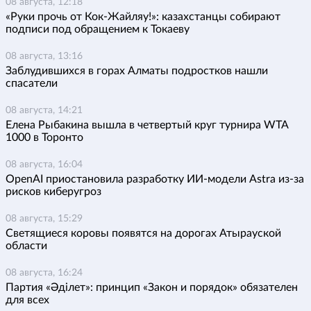
08 августа, 12:18
«Руки прочь от Кок-Жайляу!»: казахстанцы собирают
подписи под обращением к Токаеву
08 августа, 13:16
Заблудившихся в горах Алматы подростков нашли
спасатели
08 августа, 14:21
Елена Рыбакина вышла в четвертый круг турнира WTA
1000 в Торонто
08 августа, 16:04
OpenAI приостановила разработку ИИ-модели Astra из-за
рисков киберугроз
08 августа, 15:29
Светящиеся коровы появятся на дорогах Атырауской
области
08 августа, 16:24
Партия «Әділет»: принцип «Закон и порядок» обязателен
для всех