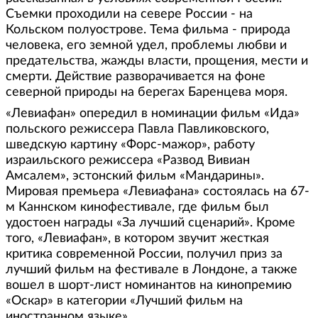
Съемки проходили на севере России - на
Кольском полуострове. Тема фильма - природа
человека, его земной удел, проблемы любви и
предательства, жажды власти, прощения, мести и
смерти. Действие разворачивается на фоне
северной природы на берегах Баренцева моря.
«Левиафан» опередил в номинации фильм «Ида»
польского режиссера Павла Павликовского,
шведскую картину «Форс-мажор», работу
израильского режиссера «Развод Вивиан
Амсалем», эстонский фильм «Мандарины».
Мировая премьера «Левиафана» состоялась на 67-
м Каннском кинофестивале, где фильм был
удостоен награды «За лучший сценарий». Кроме
того, «Левиафан», в котором звучит жесткая
критика современной России, получил приз за
лучший фильм на фестивале в Лондоне, а также
вошел в шорт-лист номинантов на кинопремию
«Оскар» в категории «Лучший фильм на
иностранном языке».