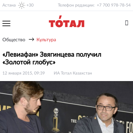
Астана
+30
Телефон редакции:
+7 700 978-78-54
→
Общество
Культура
«Левиафан» Звягинцева получил
«Золотой глобус»
12 января 2015, 09:39
ИА Тотал Казахстан