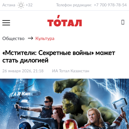
Астана
+32
Телефон редакции:
+7 700 978-78-54
→
Общество
Культура
«Мстители: Секретные войны» может
стать дилогией
26 января 2026, 21:18
ИА Тотал Казахстан