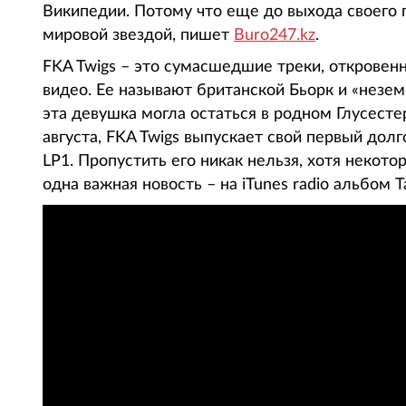
Википедии. Потому что еще до выхода своего 
мировой звездой, пишет
Buro247.kz
.
FKA Twigs – это сумасшедшие треки, откровен
видео. Ее называют британской Бьорк и «незе
эта девушка могла остаться в родном Глусест
августа, FKA Twigs выпускает свой первый дол
LP1. Пропустить его никак нельзя, хотя некот
одна важная новость – на iTunes radio альбом 