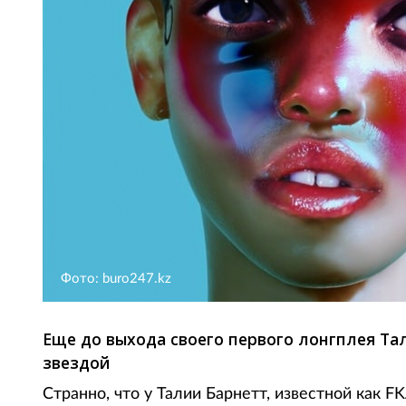
Фото: buro247.kz
Еще до выхода своего первого лонгплея Т
звездой
Странно, что у Талии Барнетт, известной как F