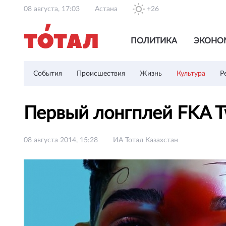
08 августа, 17:03
Астана
+26
ПОЛИТИКА
ЭКОНО
События
Происшествия
Жизнь
Культура
Р
Первый лонгплей FKA T
08 августа 2014, 15:28
ИА Тотал Казахстан