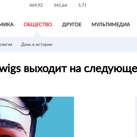
469,93
541,64
5,71
МИКА
ОБЩЕСТВО
ДРУГОЕ
МУЛЬТИМЕДИА
елигия
День в истории
wigs выходит на следующе