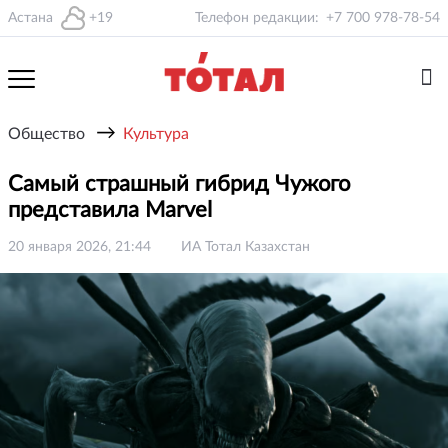
Астана
+19
Телефон редакции:
+7 700 978-78-54
→
Общество
Культура
Самый страшный гибрид Чужого
представила Marvel
20 января 2026, 21:44
ИА Тотал Казахстан