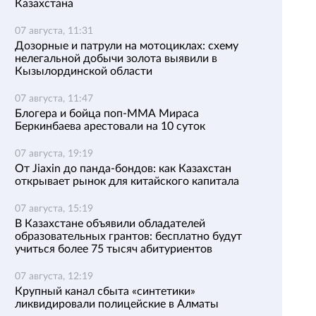
Казахстана
07 августа, 11:31
Дозорные и патрули на мотоциклах: схему
нелегальной добычи золота выявили в
Кызылординской области
07 августа, 11:47
Блогера и бойца поп-ММА Мираса
Беркинбаева арестовали на 10 суток
07 августа, 19:19
От Jiaxin до панда-бондов: как Казахстан
открывает рынок для китайского капитала
07 августа, 15:19
В Казахстане объявили обладателей
образовательных грантов: бесплатно будут
учиться более 75 тысяч абитуриентов
07 августа, 12:19
Крупный канал сбыта «синтетики»
ликвидировали полицейские в Алматы