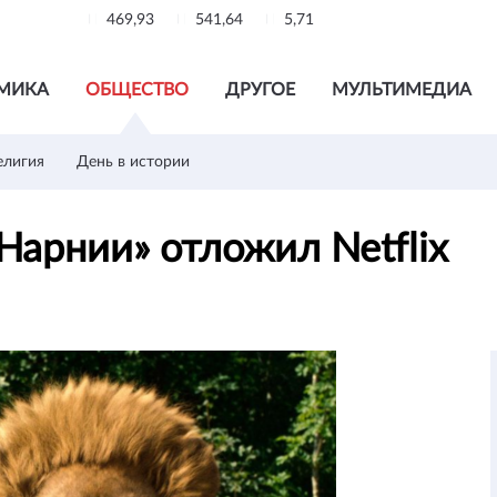
469,93
541,64
5,71
МИКА
ОБЩЕСТВО
ДРУГОЕ
МУЛЬТИМЕДИА
елигия
День в истории
Нарнии» отложил Netflix