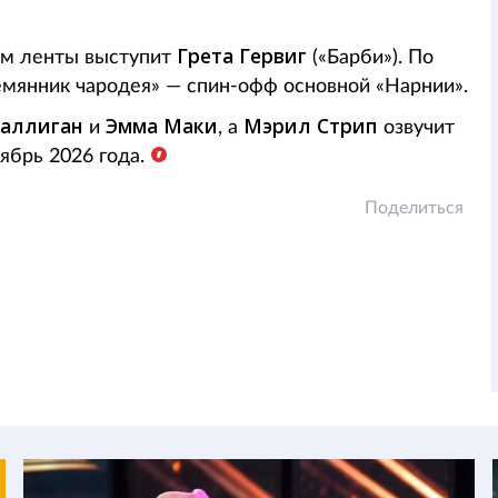
Грета Гервиг
ом ленты выступит
(«Барби»). По
емянник чародея» — спин-офф основной «Нарнии».
аллиган
Эмма Маки
Мэрил Стрип
и
, а
озвучит
ябрь 2026 года.
Поделиться