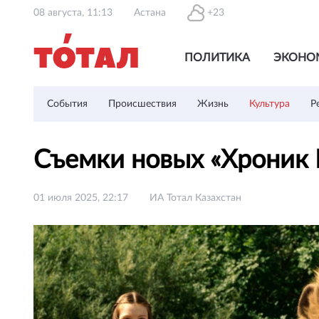
08 августа, 11:13
Астана
+23
ПОЛИТИКА
ЭКОНО
События
Происшествия
Жизнь
Культура
Р
Съемки новых «Хроник 
01 июля 2025, 22:17
ИА Тотал Казахстан