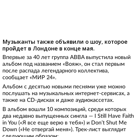
Фото: Roger Turesson / Scanpix Sweden / AFP
Музыканты также объявили о шоу, которое
пройдет в Лондоне в конце мая.
Впервые за 40 лет группа ABBA выпустила новый
альбом под названием «Вояж», он стал первым
после распада легендарного коллектива,
сообщает «МИР 24».
Альбом с десятью новыми песнями уже можно
послушать на музыкальных интернет-сервисах, а
также на CD-дисках и даже аудиокассетах.
В альбом вошли 10 композиций, среди которых
два недавно выпущенных сингла — I Still Have Faith
in You («Я все еще верю в тебя») и Don’t Shut Me
Down («Не отвергай меня»). Трек-лист выглядит
следующим образом: