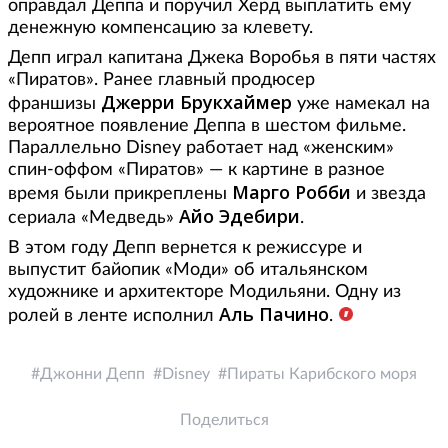
оправдал Деппа и поручил Херд выплатить ему
денежную компенсацию за клевету.
Депп играл капитана Джека Воробья в пяти частях
«Пиратов». Ранее главный продюсер
Джерри
Брукхаймер
франшизы
уже намекал на
вероятное появление Деппа в шестом фильме.
Параллельно Disney работает над «женским»
спин-оффом «Пиратов» — к картине в разное
Марго Робби
время были прикреплены
и звезда
Айо Эдебири
сериала «Медведь»
.
В этом году Депп вернется к режиссуре и
выпустит байопик «Моди» об итальянском
художнике и архитекторе Модильяни. Одну из
Аль Пачино
ролей в ленте исполнил
.
Джонни Депп
Disney
Пираты Карибского моря
Поделиться