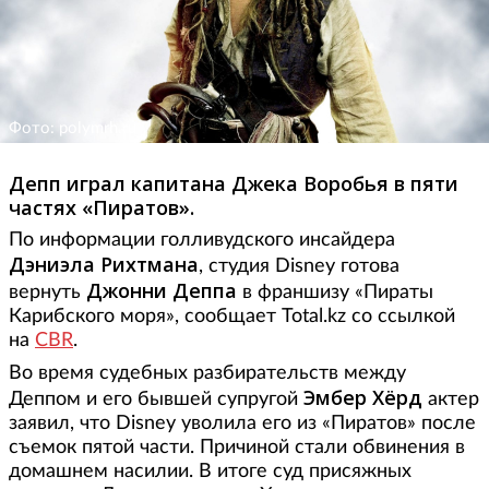
Фото: polymrh.ru
Депп играл капитана Джека Воробья в пяти
частях «Пиратов».
По информации голливудского инсайдера
Дэниэла Рихтмана
, студия Disney готова
Джонни Деппа
вернуть
в франшизу «Пираты
Карибского моря», сообщает Total.kz со ссылкой
на
CBR
.
Во время судебных разбирательств между
Эмбер Хёрд
Деппом и его бывшей супругой
актер
заявил, что Disney уволила его из «Пиратов» после
съемок пятой части. Причиной стали обвинения в
домашнем насилии. В итоге суд присяжных