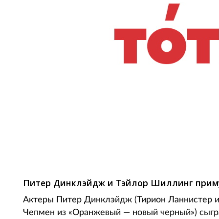
Фото: AFP
Питер Динклэйдж и Тэйлор Шиллинг примут
Актеры Питер Динклэйдж (Тирион Ланнистер и
Чепмен из «Оранжевый — новый черный») сыгра