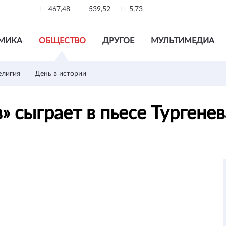
467,48
539,52
5,73
МИКА
ОБЩЕСТВО
ДРУГОЕ
МУЛЬТИМЕДИА
елигия
День в истории
» сыграет в пьесе Тургене