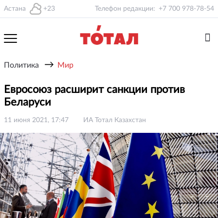
Астана
+23
Телефон редакции:
+7 700 978-78-54
→
Политика
Мир
Евросоюз расширит санкции против
Беларуси
11 июня 2021, 17:47
ИА Тотал Казахстан