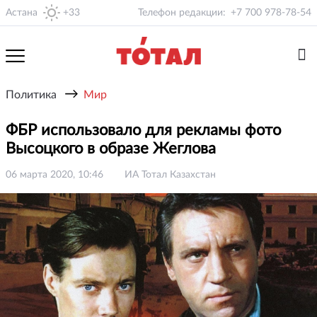
Астана
+33
Телефон редакции:
+7 700 978-78-54
→
Политика
Мир
ФБР использовало для рекламы фото
Высоцкого в образе Жеглова
06 марта 2020, 10:46
ИА Тотал Казахстан