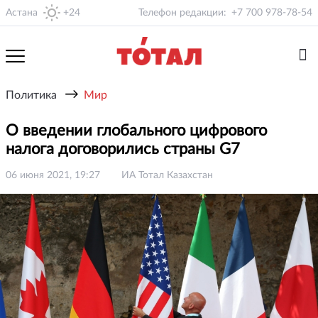
Астана
+24
Телефон редакции:
+7 700 978-78-54
→
Политика
Мир
О введении глобального цифрового
налога договорились страны G7
06 июня 2021, 19:27
ИА Тотал Казахстан