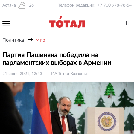
Астана
+26
Телефон редакции:
+7 700 978-78-54
→
Политика
Мир
Партия Пашиняна победила на
парламентских выборах в Армении
21 июня 2021, 12:43
ИА Тотал Казахстан