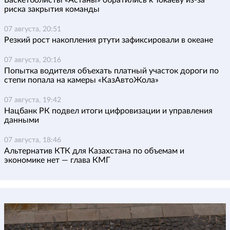
Баскетболисты «Астаны» обратились к Токаеву из-за
риска закрытия команды
07 августа, 20:51
Резкий рост накопления ртути зафиксировали в океане
07 августа, 20:16
Попытка водителя объехать платный участок дороги по
степи попала на камеры «КазАвтоЖола»
07 августа, 19:42
Нацбанк РК подвел итоги цифровизации и управления
данными
07 августа, 18:46
Альтернатив КТК для Казахстана по объемам и
экономике нет — глава КМГ