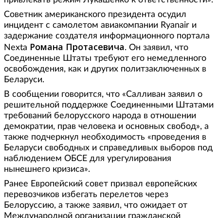
привлекать режим Лукашенко к ответственности».
Советник американского президента осудил
инцидент с самолетом авиакомпании Ryanair и
задержание создателя информационного портала
Романа Протасевича
Nexta
. Он заявил, что
Соединенные Штаты требуют его немедленного
освобождения, как и других политзаключенных в
Беларуси.
В сообщении говорится, что «Салливан заявил о
решительной поддержке Соединенными Штатами
требований белорусского народа в отношении
демократии, прав человека и основных свобод», а
также подчеркнул необходимость «проведения в
Беларуси свободных и справедливых выборов под
наблюдением ОБСЕ для урегулирования
нынешнего кризиса».
Ранее Европейский совет призвал европейских
перевозчиков избегать перелетов через
Белоруссию, а также заявил, что ожидает от
Международной организации гражданской