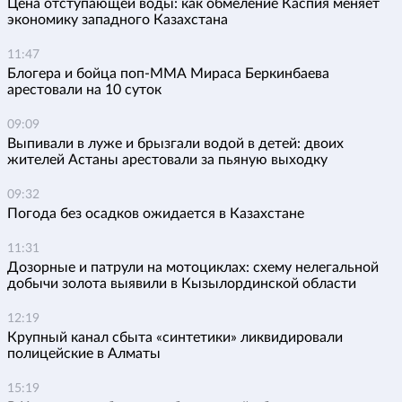
Цена отступающей воды: как обмеление Каспия меняет
экономику западного Казахстана
11:47
Блогера и бойца поп-ММА Мираса Беркинбаева
арестовали на 10 суток
09:09
Выпивали в луже и брызгали водой в детей: двоих
жителей Астаны арестовали за пьяную выходку
09:32
Погода без осадков ожидается в Казахстане
11:31
Дозорные и патрули на мотоциклах: схему нелегальной
добычи золота выявили в Кызылординской области
12:19
Крупный канал сбыта «синтетики» ликвидировали
полицейские в Алматы
15:19