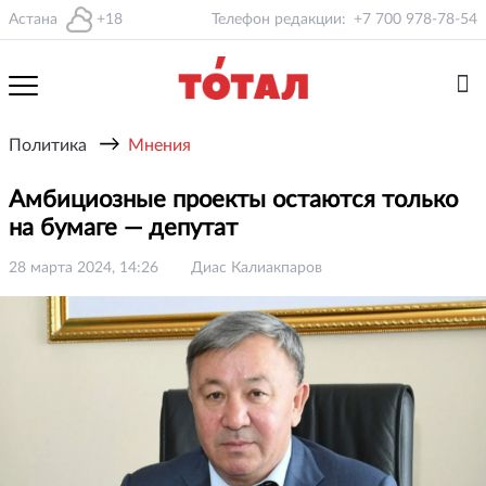
Астана
+18
Телефон редакции:
+7 700 978-78-54
→
Политика
Мнения
Амбициозные проекты остаются только
на бумаге — депутат
28 марта 2024, 14:26
Диас Калиакпаров