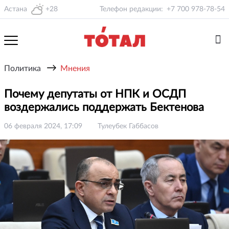
Астана
+28
Телефон редакции:
+7 700 978-78-54
→
Политика
Мнения
Почему депутаты от НПК и ОСДП
воздержались поддержать Бектенова
06 февраля 2024, 17:09
Тулеубек Габбасов