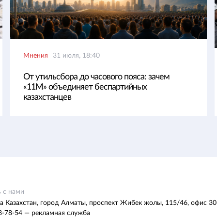
Мнения
31 июля, 18:40
От утильсбора до часового пояса: зачем
«11М» объединяет беспартийных
казахстанцев
 с нами
а Казахстан, город Алматы, проспект Жибек жолы, 115/46, офис 30
8-78-54 — рекламная служба