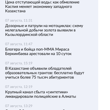
Цена отступающей воды: как обмеление
Каспия меняет экономику западного
Казахстана
07 августа, 11:31
Дозорные и патрули на мотоциклах: схему
нелегальной добычи золота выявили в
Кызылординской области
07 августа, 11:47
Блогера и бойца поп-ММА Мираса
Беркинбаева арестовали на 10 суток
07 августа, 15:19
В Казахстане объявили обладателей
образовательных грантов: бесплатно будут
учиться более 75 тысяч абитуриентов
07 августа, 12:19
Крупный канал сбыта «синтетики»
ликвидировали полицейские в Алматы
07 августа, 13:29