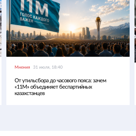
Мнения
31 июля, 18:40
От утильсбора до часового пояса: зачем
«11М» объединяет беспартийных
казахстанцев