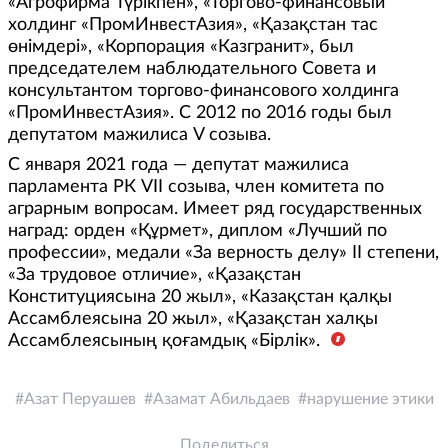
«Агрофирма Түрікпен», «Торгово-финансовый
холдинг «ПромИнвестАзия», «Қазақстан тас
өнімдері», «Корпорация «Казгранит», был
председателем наблюдательного Совета и
консультантом торгово-финансового холдинга
«ПромИнвестАзия». С 2012 по 2016 годы был
депутатом мажилиса V созыва.
С января 2021 года — депутат мажилиса
парламента РК VII созыва, член комитета по
аграрным вопросам. Имеет ряд государственных
наград: орден «Құрмет», диплом «Лучший по
профессии», медали «За верность делу» II степени,
«За трудовое отличие», «Қазақстан
Конституциясына 20 жыл», «Казақстан қалқы
Ассамблеясына 20 жыл», «Қазақстан халқы
Ассамблеясының қоғамдық «Бірлік».
Азат Перуашев
Азамат Абильдаев
нарушение этики
Поделиться