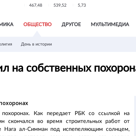
467,48
539,52
5,73
МИКА
ОБЩЕСТВО
ДРУГОЕ
МУЛЬТИМЕДИА
елигия
День в истории
л на собственных похоро
 похоронах
 похоронах. Как передает РБК со ссылкой на
янин скончался во время строительных работ от
не Нага ал-Симман под испепеляющим солнцем,