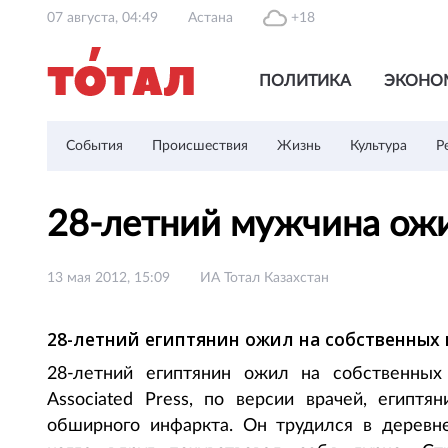
07 августа, 04:49
Астана
+18
ПОЛИТИКА
ЭКОНО
События
Происшествия
Жизнь
Культура
Р
28-летний мужчина ожи
13 мая 2012, 15:09
ИА Тотал Казахстан
28-летний египтянин ожил на собственных
28-летний египтянин ожил на собственных
Associated Press, по версии врачей, египт
обширного инфаркта. Он трудился в дерев