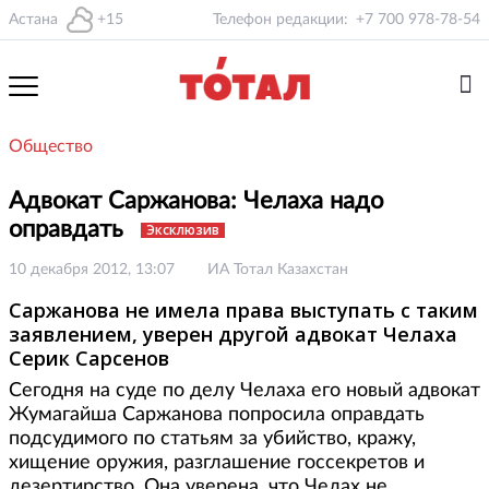
Астана
+15
Телефон редакции:
+7 700 978-78-54
Общество
Адвокат Саржанова: Челаха надо
оправдать
Эксклюзив
10 декабря 2012, 13:07
ИА Тотал Казахстан
Саржанова не имела права выступать с таким
заявлением, уверен другой адвокат Челаха
Серик Сарсенов
Сегодня на суде по делу Челаха его новый адвокат
Жумагайша Саржанова попросила оправдать
подсудимого по статьям за убийство, кражу,
хищение оружия, разглашение госсекретов и
дезертирство. Она уверена, что Челах не