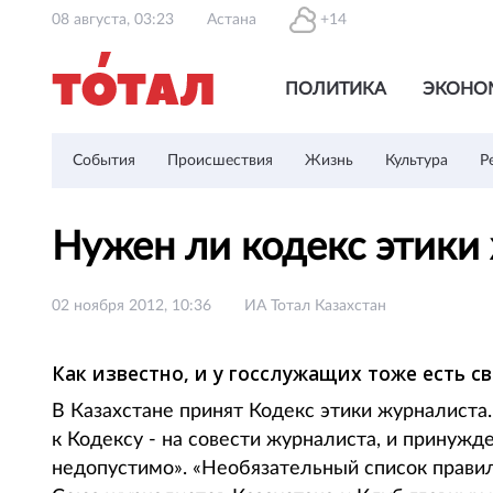
08 августа, 03:23
Астана
+14
ПОЛИТИКА
ЭКОНО
События
Происшествия
Жизнь
Культура
Р
Нужен ли кодекс этики
02 ноября 2012, 10:36
ИА Тотал Казахстан
Как известно, и у госслужащих тоже есть с
В Казахстане принят Кодекс этики журналиста
к Кодексу - на совести журналиста, и принуж
недопустимо». «Необязательный список правил