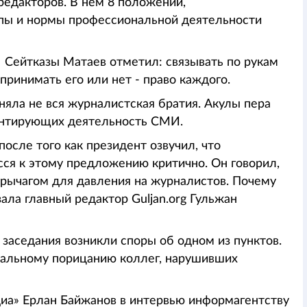
редакторов. В нем 8 положений,
пы и нормы профессиональной деятельности
Сейтказы Матаев отметил: связывать по рукам
принимать его или нет - право каждого.
няла не вся журналистская братия. Акулы пера
аментирующих деятельность СМИ.
после того как президент озвучил, что
сся к этому предложению критично. Он говорил,
 рычагом для давления на журналистов. Почему
зала главный редактор Guljan.org Гульжан
 заседания возникли споры об одном из пунктов.
ональному порицанию коллег, нарушивших
диа» Ерлан Байжанов в интервью информагентству