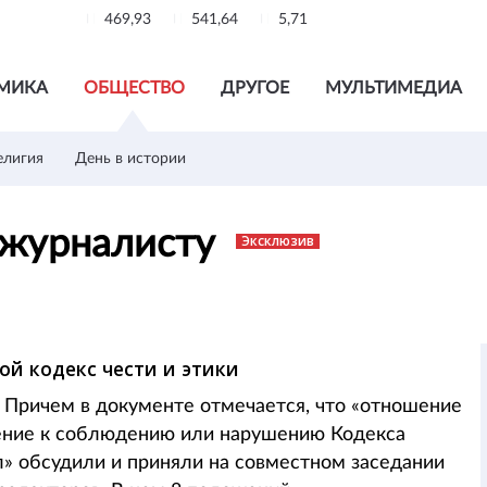
469,93
541,64
5,71
МИКА
ОБЩЕСТВО
ДРУГОЕ
МУЛЬТИМЕДИА
елигия
День в истории
 журналисту
Эксклюзив
вой кодекс чести и этики
. Причем в документе отмечается, что «отношение
дение к соблюдению или нарушению Кодекса
» обсудили и приняли на совместном заседании