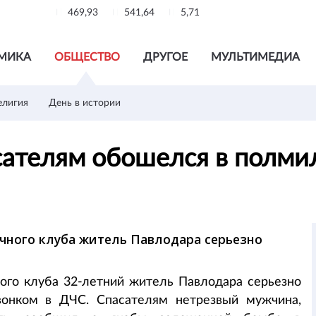
469,93
541,64
5,71
МИКА
ОБЩЕСТВО
ДРУГОЕ
МУЛЬТИМЕДИА
елигия
День в истории
сателям обошелся в полми
очного клуба житель Павлодара серьезно
ого клуба 32-летний житель Павлодара серьезно
онком в ДЧС. Спасателям нетрезвый мужчина,