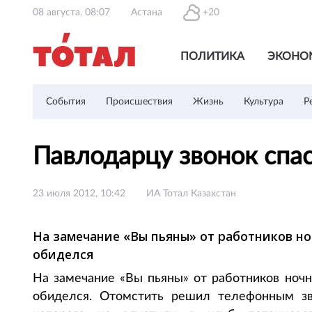
08 августа, 08:07
Астана
+20
ПОЛИТИКА
ЭКОНО
События
Происшествия
Жизнь
Культура
Р
Павлодарцу звонок спа
23 июля 2012, 10:42
ИА Тотал Казахстан
На замечание «Вы пьяны» от работников н
обиделся
На замечание «Вы пьяны» от работников ночн
обиделся. Отомстить решил телефонным зв