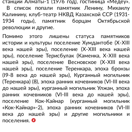
станции Алматы-1 (1976 год), гостиница «Медеу».
В список попали памятник Ленину, Михаилу
Калинину, клуб-театр НКВД Казахской ССР (1931-
1934 годы), памятник борцам Октябрьской
революции и другие.
Помимо этого лишены статуса памятников
истории и культуры поселение Хумдантобе (X-XIII
века нашей эры), поселение (X-XIII века нашей
эры), поселение Терисбулак (Каменка, X-XIII века
нашей эры), поселение Весновское (X-XIII века
нашей эры), поселение Теренкара, эпоха бронзы
(I9-8 века до нашей эры), Курганный могильник
(Теренкара) (8), эпоха ранних кочевников (VI-III века
до нашей эры), курганный могильник Улжан, эпоха
ранних кочевников (VI-III века до нашей эры),
поселение Кок-Кайнар (курганный могильник
«Кок-Кайнар»-2), эпоха ранних кочевников (VI-III
века до нашей эры) и другие могильники и
поселения.