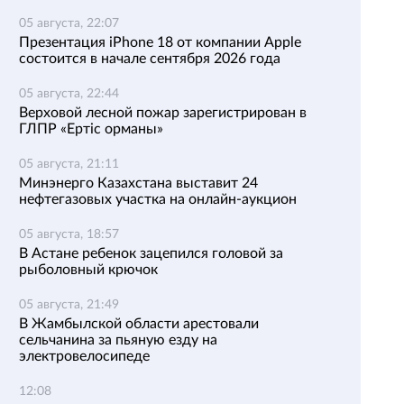
05 августа, 22:07
Презентация iPhone 18 от компании Apple
состоится в начале сентября 2026 года
05 августа, 22:44
Верховой лесной пожар зарегистрирован в
ГЛПР «Ертіс орманы»
05 августа, 21:11
Минэнерго Казахстана выставит 24
нефтегазовых участка на онлайн-аукцион
05 августа, 18:57
В Астане ребенок зацепился головой за
рыболовный крючок
05 августа, 21:49
В Жамбылской области арестовали
сельчанина за пьяную езду на
электровелосипеде
12:08