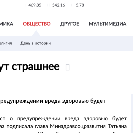
469,85
542,16
5,78
МИКА
ОБЩЕСТВО
ДРУГОЕ
МУЛЬТИМЕДИА
елигия
День в истории
нут страшнее
о предупреждении вреда здоровью будет
ст о предупреждении вреда здоровью будет
аз подписала глава Минздравсоцразвития Татьяна