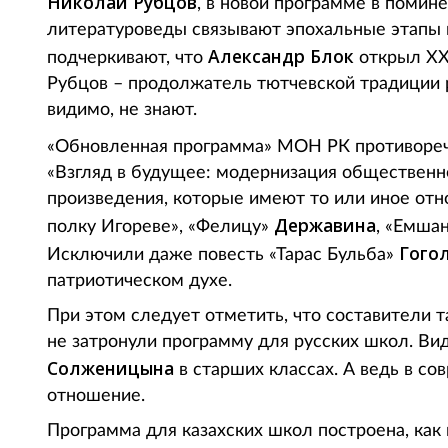
Николай Рубцов
, в новой программе в помин
литературоведы связывают эпохальные этапы в
Александр Блок
подчеркивают, что
открыл ХХ 
Рубцов – продолжатель тютчевской традиции р
видимо, не знают.
«Обновленная программа» МОН РК противореч
«Взгляд в будущее: модернизация общественн
произведения, которые имеют то или иное отн
Державина
полку Игореве», «Фелицу»
, «Емша
Гого
Исключили даже повесть «Тарас Бульба»
патриотическом духе.
При этом следует отметить, что составители 
не затронули программу для русских школ. Ви
Солженицына
в старших классах. А ведь в с
отношение.
Программа для казахских школ построена, как 