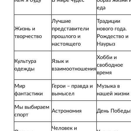
Кем я буду
В мире чудес
образ жизни 
еда
Лучшие
Традиции
Жизнь и
представители
нового года.
творчество
прошлого и
Рождество и
настоящего
Наурыз
Хобби и
Культура
Язык и
свободное
одежды
взаимоотношения
время
Мир
Герои – правда и
Музыка в
фантастики
вымысел
нашей жизни
Мы выбираем
Астрономия
День Победы
спорт
Человек и