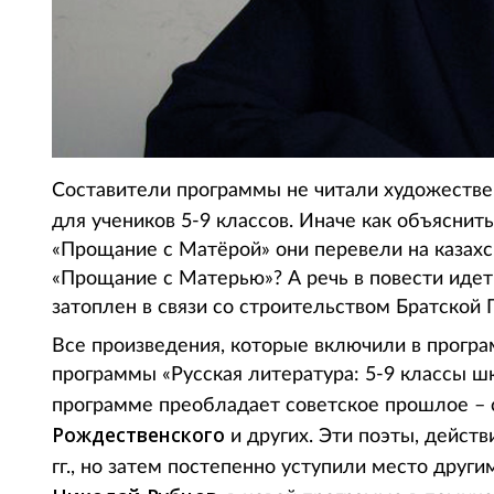
Составители программы не читали художестве
для учеников 5-9 классов. Иначе как объяснить
«Прощание с Матёрой» они перевели на казахск
«Прощание с Матерью»? А речь в повести иде
затоплен в связи со строительством Братской 
Все произведения, которые включили в програ
программы «Русская литература: 5-9 классы шк
программе преобладает советское прошлое –
Рождественского
и других. Эти поэты, дейст
гг., но затем постепенно уступили место другим