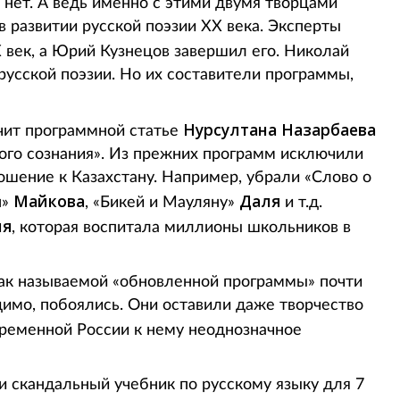
е нет. А ведь именно с этими двумя творцами
 развитии русской поэзии ХХ века. Эксперты
век, а Юрий Кузнецов завершил его. Николай
усской поэзии. Но их составители программы,
Нурсултана Назарбаева
ит программной статье
ого сознания». Из прежних программ исключили
ошение к Казахстану. Например, убрали «Слово о
Майкова
Даля
н»
, «Бикей и Мауляну»
и т.д.
ля
, которая воспитала миллионы школьников в
так называемой «обновленной программы» почти
димо, побоялись. Они оставили даже творчество
овременной России к нему неоднозначное
и скандальный учебник по русскому языку для 7