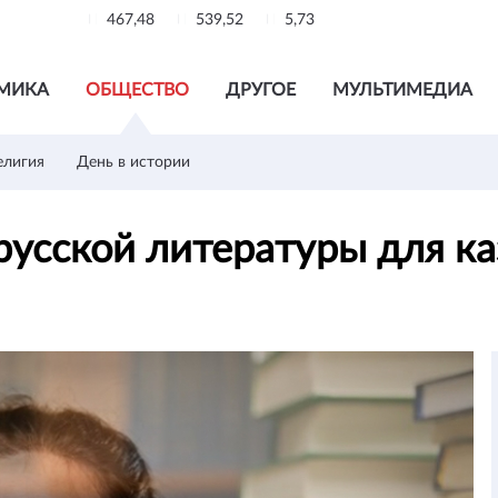
467,48
539,52
5,73
МИКА
ОБЩЕСТВО
ДРУГОЕ
МУЛЬТИМЕДИА
елигия
День в истории
 русской литературы для к