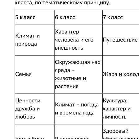
класса, по тематическому принципу.
5 класс
6 класс
7 класс
Характер
Климат и
человека и его
Путешествие
природа
внешность
Окружающая нас
среда –
Семья
Жара и холо
животные и
растения
Ценности:
Культура:
Климат – погода
дружба и
характер и
и времена года
любовь
личность
Здоровый