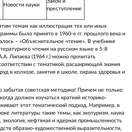
Закон и
Новости науки
преступление
этим темам как иллюстрация тех или иных
раммы было принято в 1960-е гг. прошлого века и
валось – «Объяснительное чтение». В учебнике
ературного чтения на русском языке в 5-8
А. Липаева (1964 г.) можно прочитать
соответствии с тематикой, расширяющей знания
уд в колхозе, занятия в школе, охрана здоровья и
о забытая советская методика! Причем не только
 когда должен изучаться краткий историко-
лкивают этот тематический подход. Например, в
роке литературы такие темы, как экотуризм, наука
я, экология, нефтяная и ядерная промышленность
средств образно-художественной выразительности,