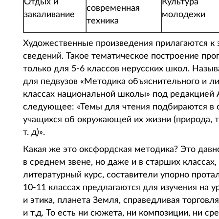
Отдых и
Культура
современная
закаливание
молодежи
техника
Художественные произведения прилагаются к 
сведений. Такое тематическое построение прог
только для 5-6 классов нерусских школ. Назы
для педвузов «Методика объяснительного и лит
классах национальной школы» под редакцией А.
следующее: «Темы для чтения подбираются в 
учащихся об окружающей их жизни (природа, тр
т. д)».
Какая же это оксфордская методика? Это давн
в среднем звене, но даже и в старших классах,
литературный курс, составители упорно прота
10-11 классах предлагаются для изучения на у
и этика, планета Земля, справедливая торговл
и т.д. То есть ни сюжета, ни композиции, ни 