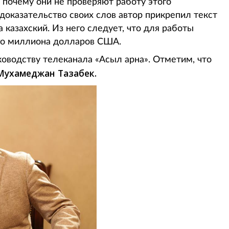
почему они не проверяют работу этого
доказательство своих слов автор прикрепил текст
а казахский. Из него следует, что для работы
го миллиона долларов США.
ководству телеканала «Асыл арна». Отметим, что
Мухамеджан Тазабек.