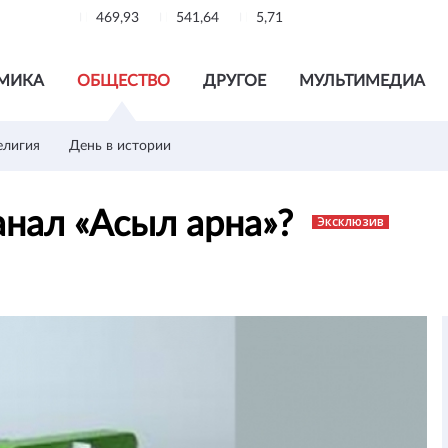
469,93
541,64
5,71
МИКА
ОБЩЕСТВО
ДРУГОЕ
МУЛЬТИМЕДИА
елигия
День в истории
анал «Асыл арна»?
Эксклюзив