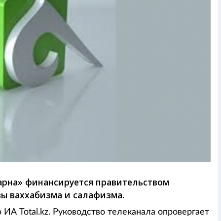
арна» финансируется правительством
вы ваххабизма и салафизма.
ИА Total.kz. Руководство телеканала опровергает