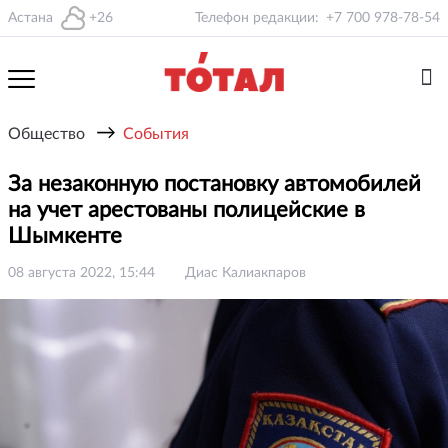
Астана
+26
Телефон редакции:
+7 700 978-78-54
→
Общество
События
За незаконную постановку автомобилей
на учет арестованы полицейские в
Шымкенте
08 августа 2022, 15:44
Диас Калиакпаров