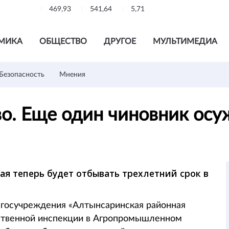
469,93
541,64
5,71
МИКА
ОБЩЕСТВО
ДРУГОЕ
МУЛЬТИМЕДИА
Безопасность
Мнения
во. Еще один чиновник ос
ная теперь будет отбывать трехлетний срок в
ь госучреждения «Алтынсаринская районная
рственной инспекции в Агропромышленном