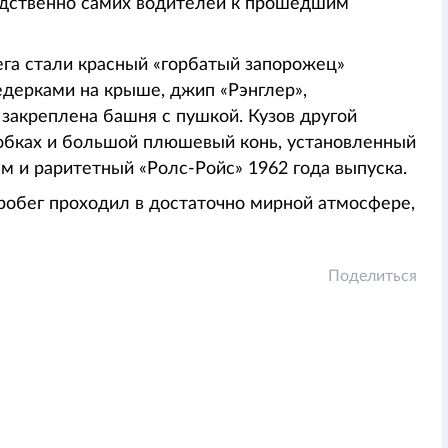
едственно самих водителей к прошедшим
га стали красный «горбатый запорожец»
ведерками на крыше, джип «Рэнглер»,
 закреплена башня с пушкой. Кузов другой
обках и большой плюшевый конь, установленный
м и раритетный «Ролс-Ройс» 1962 года выпуска.
робег проходил в достаточно мирной атмосфере,
Поделиться