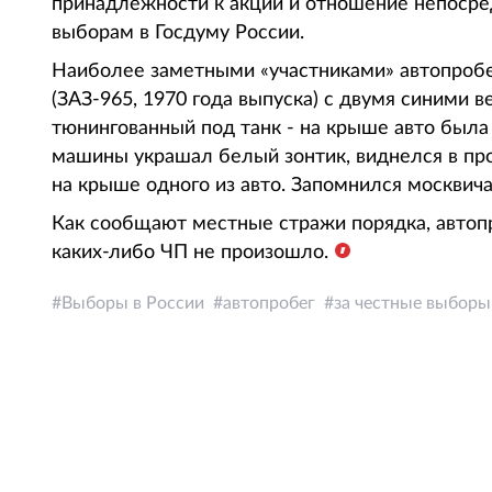
принадлежности к акции и отношение непоср
выборам в Госдуму России.
Наиболее заметными «участниками» автопробе
(ЗАЗ-965, 1970 года выпуска) с двумя синими 
тюнингованный под танк - на крыше авто была
машины украшал белый зонтик, виднелся в пр
на крыше одного из авто. Запомнился москвича
Как сообщают местные стражи порядка, автоп
каких-либо ЧП не произошло.
Выборы в России
автопробег
за честные выборы