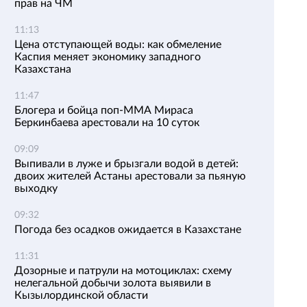
прав на ЧМ
11:13
Цена отступающей воды: как обмеление
Каспия меняет экономику западного
Казахстана
11:47
Блогера и бойца поп-ММА Мираса
Беркинбаева арестовали на 10 суток
09:09
Выпивали в луже и брызгали водой в детей:
двоих жителей Астаны арестовали за пьяную
выходку
09:32
Погода без осадков ожидается в Казахстане
11:31
Дозорные и патрули на мотоциклах: схему
нелегальной добычи золота выявили в
Кызылординской области