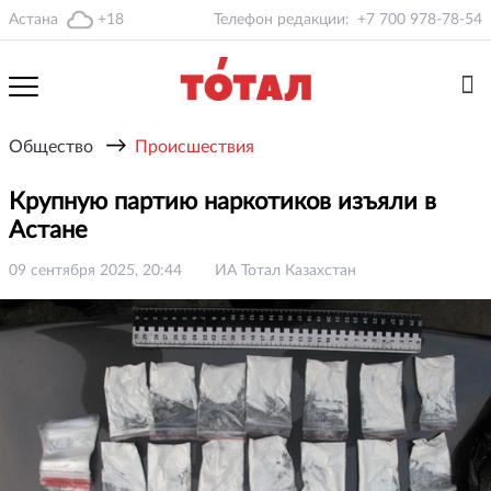
Астана
+18
Телефон редакции:
+7 700 978-78-54
→
Общество
Происшествия
Крупную партию наркотиков изъяли в
Астане
09 сентября 2025, 20:44
ИА Тотал Казахстан