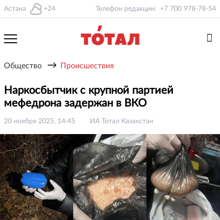
Астана
+24
Телефон редакции:
+7 700 978-78-54
→
Общество
Происшествия
Наркосбытчик с крупной партией
мефедрона задержан в ВКО
20 ноября 2025, 14:45
ИА Тотал Казахстан