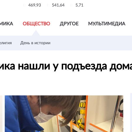
469,93
541,64
5,71
МИКА
ОБЩЕСТВО
ДРУГОЕ
МУЛЬТИМЕДИА
елигия
День в истории
ка нашли у подъезда дом