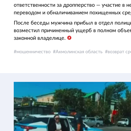
ответственности за дропперство — участие в н
переводом и обналичиванием похищенных сре
После беседы мужчина прибыл в отдел полици
возместил причиненный ущерб в полном объе
законной владелице.
мошенничество
Акмолинская область
возврат ср