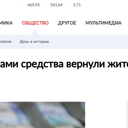
469,93
541,64
5,71
МИКА
ОБЩЕСТВО
ДРУГОЕ
МУЛЬТИМЕДИА
елигия
День в истории
ми средства вернули жит