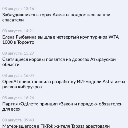
08 августа, 13:16
Заблудившихся в горах Алматы подростков нашли
спасатели
08 августа, 14:21
Елена Рыбакина вышла в четвертый круг турнира WTA
1000 в Торонто
08 августа, 15:29
Светящиеся коровы появятся на дорогах Атырауской
области
08 августа, 16:04
OpenAI приостановила разработку ИИ-модели Astra из-за
рисков киберугроз
08 августа, 16:24
Партия «Әділет»: принцип «Закон и порядок» обязателен
для всех
08 августа, 09:43
Матерившегося в TikTok жителя Тараза арестовали