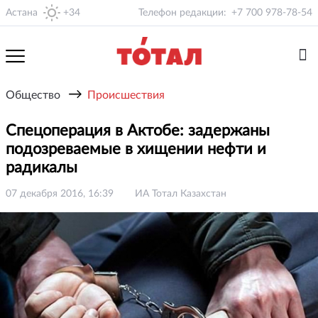
Астана
+34
Телефон редакции:
+7 700 978-78-54
→
Общество
Происшествия
Спецоперация в Актобе: задержаны
подозреваемые в хищении нефти и
радикалы
07 декабря 2016, 16:39
ИА Тотал Казахстан