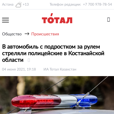
Астана
+13
Телефон редакции:
+7 700 978-78-54
→
Общество
Происшествия
В автомобиль с подростком за рулем
стреляли полицейские в Костанайской
области
04 июня 2021, 19:18
ИА Тотал Казахстан