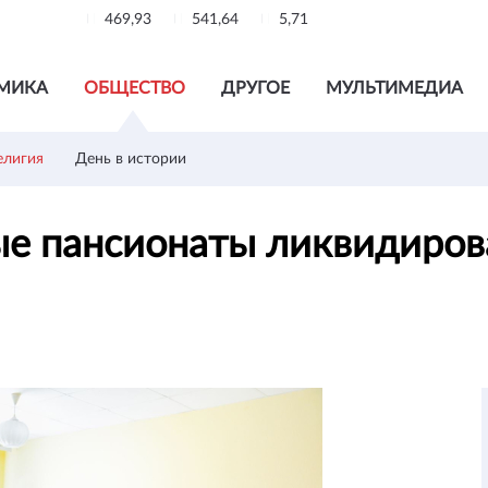
469,93
541,64
5,71
МИКА
ОБЩЕСТВО
ДРУГОЕ
МУЛЬТИМЕДИА
елигия
День в истории
е пансионаты ликвидиров