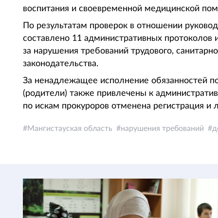
воспитания и своевременной медицинской по
По результатам проверок в отношении руковод
составлено 11 административных протоколов 
за нарушения требований трудового, санитарн
законодательства.
За ненадлежащее исполнение обязанностей по
(родители) также привлечены к административ
по искам прокуроров отменена регистрация и 
Мангистауская область
нарушения требований
д