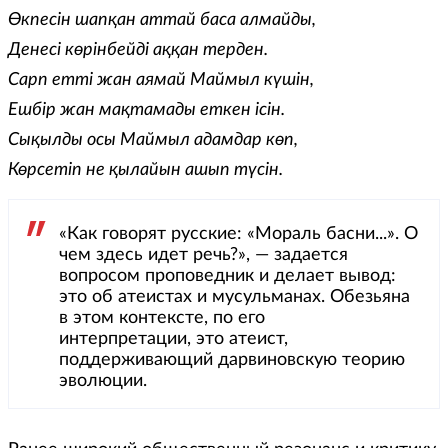
Өкпесін шапқан аттай баса алмайды,
Денесі көрінбейді аққан терден.
Сарп етті жан аямай Маймыл күшін,
Ешбір жан мақтамады еткен ісін.
Сықылды осы Маймыл адамдар көп,
Көрсетіп не қылайын ашып түсін.
«Как говорят русские: «Мораль басни...». О
чем здесь идет речь?», — задается
вопросом проповедник и делает вывод:
это об атеистах и мусульманах. Обезьяна
в этом контексте, по его
интерпретации, это атеист,
поддерживающий дарвиновскую теорию
эволюции.