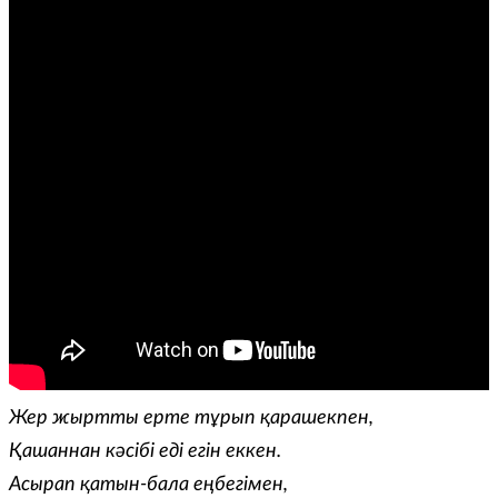
Жер жыртты ерте тұрып қарашекпен,
Қашаннан кәсібі еді егін еккен.
Асырап қатын-бала еңбегімен,