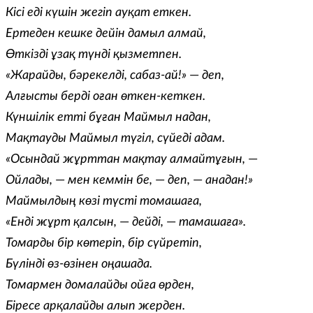
Кісі еді күшін жегіп ауқат еткен.
Ертеден кешке дейін дамыл алмай,
Өткізді ұзақ түнді қызметпен.
«Жарайды, бәрекелді, сабаз-ай!»
—
деп,
Алғысты берді оған өткен-кеткен.
Күншілік етті бұған Маймыл надан,
Мақтауды Маймыл түгіл, сүйеді адам.
«Осындай жұрттан мақтау алмайтұғын,
—
Ойлады,
—
мен кеммін бе,
—
деп,
—
анадан!»
Маймылдың көзі түсті томашаға,
«Енді жұрт қалсын,
—
дейді,
—
тамашаға».
Томарды бір көтеріп, бір сүйретіп,
Бүлінді өз-өзінен оңашада.
Томармен домалайды ойға өрден,
Біресе арқалайды алып жерден.