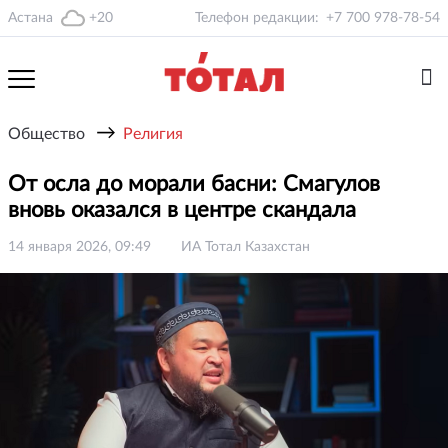
Астана
+20
Телефон редакции:
+7 700 978-78-54
→
Общество
Религия
От осла до морали басни: Смагулов
вновь оказался в центре скандала
14 января 2026, 09:49
ИА Тотал Казахстан