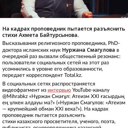
На кадрах проповедник пытается разъяснить
стихи Ахмета Байтурсынова.
Высказывания религиозного проповедника, PhD-
Нуржана Смагулова
доктора исламских наук
в
очередной раз вызвали общественный резонанс:
пользователи социальных сетей на этот раз
усомнились в уровне его образованности,
передает корреспондент Total.kz.
В социальных сетях распространяется
видеофрагмент из
интервью
YouTube-каналу
@Mihrabkz «Нұржан Смағұл: Атеизм XXI ғасырдың
ең үлкен алдауы ма?» («Нуржан Смагулов: «Атеизм
— крупнейший обман XXI века?»). На кадрах
проповедник пытается разъяснить
стихи казахского просветителя, ученого, поэта,