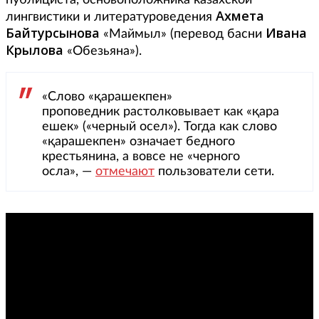
публициста, основоположника казахской
Ахмета
лингвистики и литературоведения
Байтурсынова
Ивана
«Маймыл» (перевод басни
Крылова
«Обезьяна»).
«Слово «қарашекпен»
проповедник растолковывает как «қара
ешек» («черный осел»). Тогда как слово
«қарашекпен» означает бедного
крестьянина, а вовсе не «черного
осла», —
отмечают
пользователи сети.