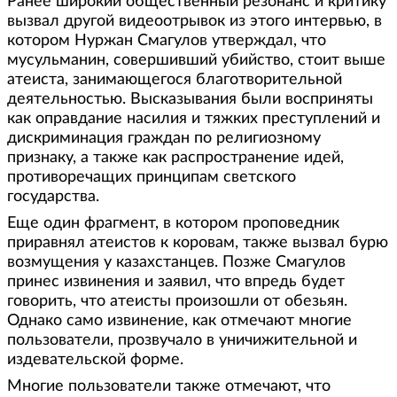
Ранее широкий общественный резонанс и критику
вызвал другой видеоотрывок из этого интервью, в
котором Нуржан Смагулов утверждал, что
мусульманин, совершивший убийство, стоит выше
атеиста, занимающегося благотворительной
деятельностью. Высказывания были восприняты
как оправдание насилия и тяжких преступлений и
дискриминация граждан по религиозному
признаку, а также как распространение идей,
противоречащих принципам светского
государства.
Еще один фрагмент, в котором проповедник
приравнял атеистов к коровам, также вызвал бурю
возмущения у казахстанцев. Позже Смагулов
принес извинения и заявил, что впредь будет
говорить, что атеисты произошли от обезьян.
Однако само извинение, как отмечают многие
пользователи, прозвучало в уничижительной и
издевательской форме.
Многие пользователи также отмечают, что