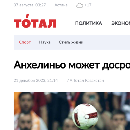
07 августа, 03:27
Астана
+17
ПОЛИТИКА
ЭКОНО
Спорт
Наука
Стиль жизни
Анхелиньо может досро
21 декабря 2023, 21:14
ИА Тотал Казахстан