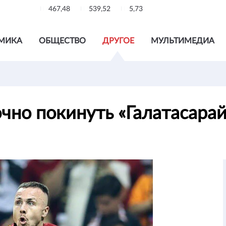
467,48
539,52
5,73
МИКА
ОБЩЕСТВО
ДРУГОЕ
МУЛЬТИМЕДИА
чно покинуть «Галатасара