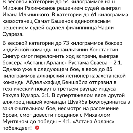
В весовой категории до 54 килограммов наш
Миржан Рахимжанов решением судей выиграл
Ивана Ильницкого. В категории до 61 килограмма
казахстанец Самат Башенов единогласным
решением судей одолел филиппинца Чарли
Суареза.
В весовой категории до 73 килограммов боксер
индийской команды израильтянин Константин
Снигур смог переломить ход встречи, выиграв
боксера «Астаны Арланс» Рустама Сваева – 2:1.
Однако уже в следующем бое, в весе до 85
килограммов алжирский легионер казахстанской
команды Абдельхафид Беншабла отправил в
технический нокаут в третьем раунде индуса
Рахула Кумара. 3:1. В супертяжелом весе другой
алжирец нашей команды Шуайба Боулоудинатса в
заключительном бое, несмотря на рассечение
брови, смог довести поединок с Михаилом
Мунтяном до победы – 4:1. «Астана Арланс»
побеждает!