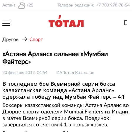
Астана
+25
Телефон редакции:
+7 700 978-78-54
→
Другое
Спорт
«Астана Арланс» сильнее «Мумбаи
Файтерс»
20 февраля 2012, 04:54
ИА Тотал Казахстан
В последнем бое Всемирной серии бокса
казахстанская команда «Астана Арланс»
одержала победу над Мумбаи Файтерс – 4:1
Боксеры казахстанской команды Астана Арланс во
Дворце спорта одолели Mumbai Fighters из Индии
в матче Всемирной серии бокса. Поединок
завершился со счетом 4:1 в пользу хозяев.