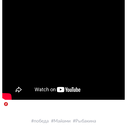
победа
Майами
Рыбакина