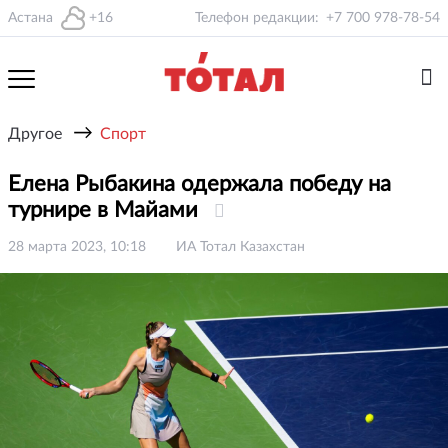
Астана
+16
Телефон редакции:
+7 700 978-78-54
→
Другое
Спорт
Елена Рыбакина одержала победу на
турнире в Майами
28 марта 2023, 10:18
ИА Тотал Казахстан