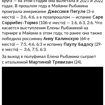
круга — на этой стадии она вылетала в 2021 и 2022
годах. В прошлом году в Майами Рыбакина
Джессике Пегуле
проиграла американке
(3-е
Саре
место) — 3:6, 4:6, а в позапрошлом — испанке
Соррибес-Тормо
(106-е место) — 1:6, 6:3, 2:6. Что
касается выступления Елены Рыбакиной на
турнире в Майами в этом году, то ранее она также
Анну Калинскую
победила россиянку
(64-е
Паулу Бадосу
место) — 7:5, 4:6, 6:3 и испанку
(29-
е место) — 3:6, 7:5, 6:3.
За выход в полуфинал Елена Рыбакина сыграет
Мартиной Тревизан
с итальянкой
(24).