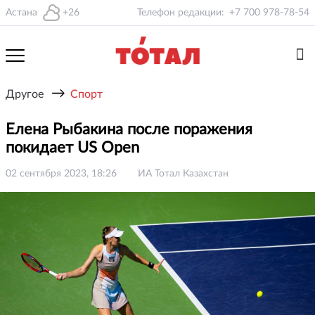
Астана
+26
Телефон редакции:
+7 700 978-78-54
→
Другое
Спорт
Елена Рыбакина после поражения
покидает US Open
02 сентября 2023, 18:26
ИА Тотал Казахстан