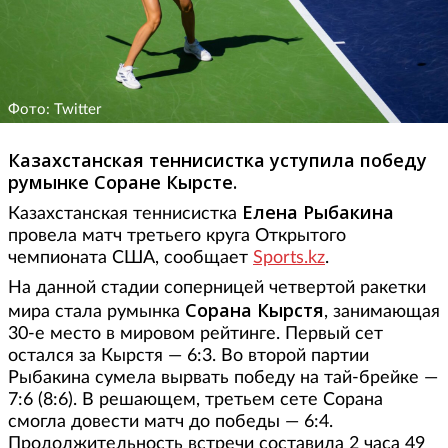
Фото: Twitter
Казахстанская теннисистка уступила победу
румынке Соране Кырсте.
Елена Рыбакина
Казахстанская теннисистка
провела матч третьего круга Открытого
чемпионата США, сообщает
Sports.kz
.
На данной стадии соперницей четвертой ракетки
Сорана Кырстя
мира стала румынка
, занимающая
30-е место в мировом рейтинге. Первый сет
остался за Кырстя — 6:3. Во второй партии
Рыбакина сумела вырвать победу на тай-брейке —
7:6 (8:6). В решающем, третьем сете Сорана
смогла довести матч до победы — 6:4.
Продолжительность встречи составила 2 часа 49