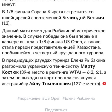
минут.
В 1/8 финала Сорана Кырстя встретится со
Белиндой Бенчич
швейцарской спортсменкой
(13).
Данный матч имел для Рыбакиной историческое
значение. В случае победы она бы впервые в
карьере вышла в 1/8 финала US Open, а также
стала первой представительницей Казахстана,
пробившейся в четвертый круг данного турнира.
В предыдущих раундах турнира Елена Рыбакина
Марту
разгромила украинскую теннисистку
Костюк
(39-е место в рейтинге WTA) — 6:2, 6:1, а
затем не выходя на корт прошла снявшуюся
Айлу Томлянович
австралийку
(127-е место).
поражение
US Open
Елена Рыбакина
Поделиться