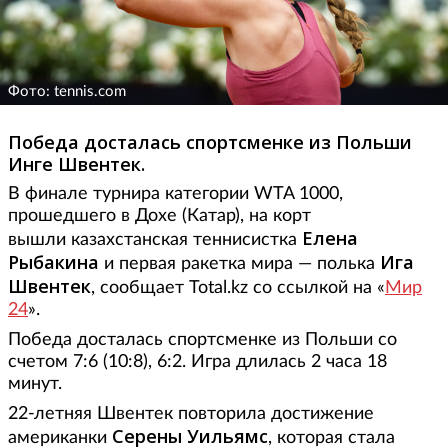
Фото: tennis.com
Победа досталась спортсменке из Польши
Инге Швентек.
В финале турнира категории WTA 1000,
прошедшего в Дохе (Катар), на корт
Елена
вышли казахстанская теннисистка
Рыбакина
Ига
и первая ракетка мира — полька
Швентек
, сообщает Total.kz со ссылкой на «
Мир
24
».
Победа досталась спортсменке из Польши со
счетом 7:6 (10:8), 6:2. Игра длилась 2 часа 18
минут.
22-летняя Швентек повторила достижение
Серены Уильямс
американки
, которая стала