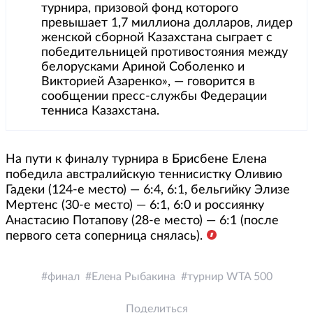
турнира, призовой фонд которого
превышает 1,7 миллиона долларов, лидер
женской сборной Казахстана сыграет с
победительницей противостояния между
белорусками Ариной Соболенко и
Викторией Азаренко», — говорится в
сообщении пресс-службы Федерации
тенниса Казахстана.
На пути к финалу турнира в Брисбене Елена
победила австралийскую теннисистку Оливию
Гадеки (124-е место) — 6:4, 6:1, бельгийку Элизе
Мертенс (30-е место) — 6:1, 6:0 и россиянку
Анастасию Потапову (28-е место) — 6:1 (после
первого сета соперница снялась).
финал
Елена Рыбакина
турнир WTA 500
Поделиться