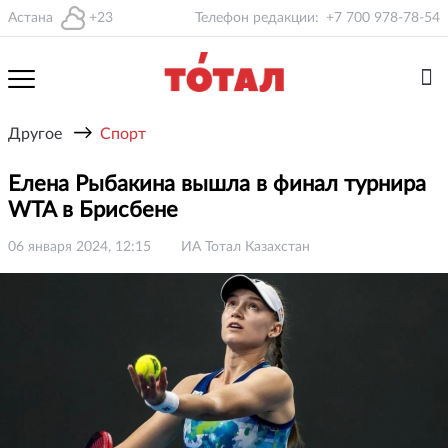
Астана
+23
Телефон редакции:
+7 700 978-78-54
→
Другое
Спорт
Елена Рыбакина вышла в финал турнира
WTA в Брисбене
06 января 2024, 12:15
ИА Тотал Казахстан