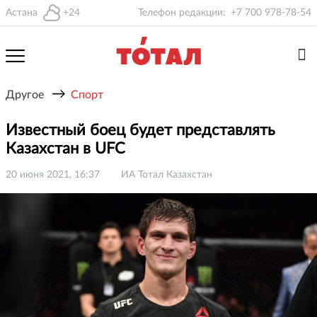
Астана
+24
Телефон редакции:
+7 700 978-78-54
→
Другое
Спорт
Известный боец будет представлять
Казахстан в UFC
20 июня 2021, 16:37
ИА Тотал Казахстан